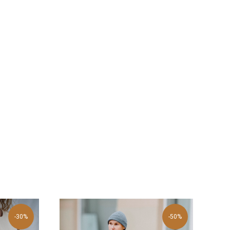
-30%
-50%