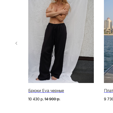
Брюки Eva черные
Плат
10 430
р.
14 900
р.
9 73