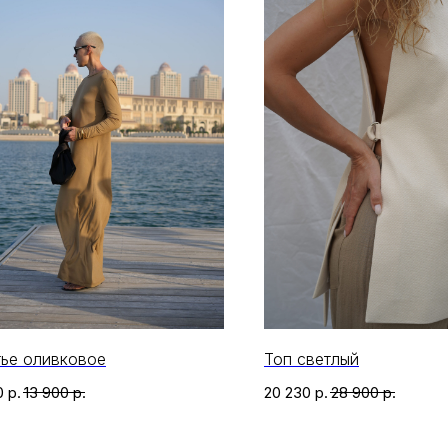
ье оливковое
Топ светлый
0
р.
13 900
р.
20 230
р.
28 900
р.