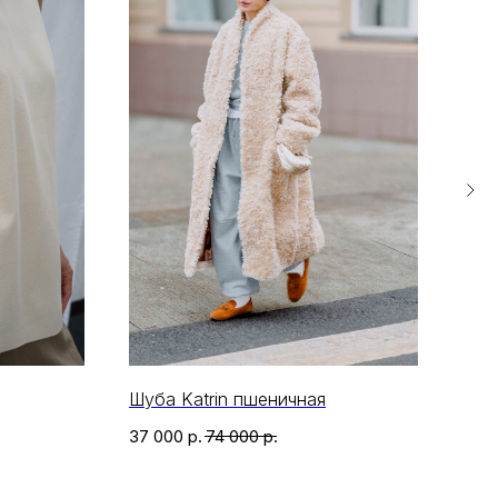
Шуба Katrin пшеничная
Лон
37 000
р.
74 000
р.
4 05