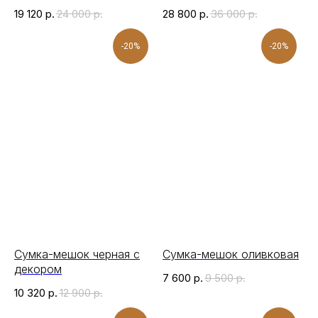
19 120
р.
24 000
р.
28 800
р.
36 000
р.
-20%
-20%
Сумка-мешок черная с
Сумка-мешок оливковая
декором
7 600
р.
9 500
р.
10 320
р.
12 900
р.