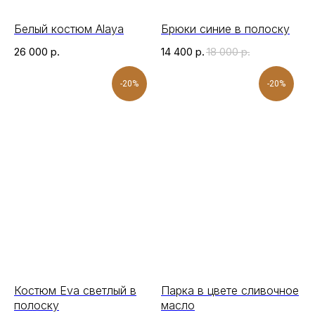
Белый костюм Alaya
Брюки синие в полоску
26 000
р.
14 400
р.
18 000
р.
-20%
-20%
Костюм Eva светлый в
Парка в цвете сливочное
полоску
масло